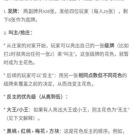
1.
发牌：
两副牌共108张，发给四位玩家（每人25张），剩
下8张作为底牌。
2.
叫主/抢庄：
* 从庄家的对家开始，玩家可以亮出自己的一张
级牌
（比如
打2时就亮出任何一张2）来“叫主”。这张级牌的花色，就暂
时成为主花色。
* 后续的玩家可以“反主”：用另一张
相同点数但不同花色
的
级牌来覆盖之前的决定，从而改变主花色。
*
反主的优先级（从高到低）：
*
大王/小王
：如果有人亮出大王或小王，则主花色为“无主”
（见下文解释）。
*
黑桃 > 红桃 > 梅花 > 方块
：这是花色反主的顺序。例如，