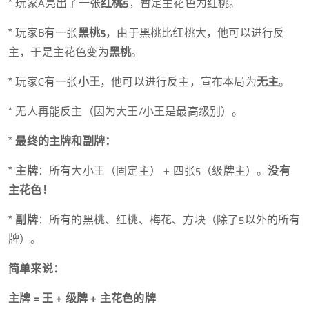
* 玩家A亮出了一张
红桃5
，暂定主花色为红桃。
* 玩家B有一张
黑桃5
，由于黑桃比红桃大，他可以进行反
主，于是主花色变为
黑桃
。
* 玩家C有一张
小王
，他可以进行反主，宣布本局为
无主
。
* 无人再能反主（因为大王/小王是最高级别）。
*
最终的主牌和副牌：
*
主牌
：所有大小王（固定主） + 四张5（级牌主）。
没有
主花色！
*
副牌
：所有的黑桃、红桃、梅花、方块（除了5以外的所有
牌）。
简单来说：
主牌 = 王 + 级牌 + 主花色的牌