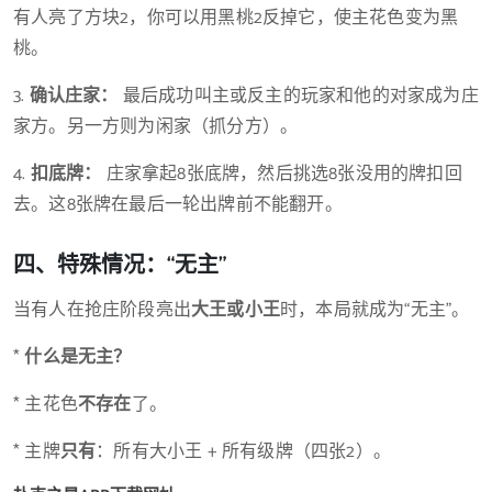
有人亮了方块2，你可以用黑桃2反掉它，使主花色变为黑
桃。
3.
确认庄家：
最后成功叫主或反主的玩家和他的对家成为庄
家方。另一方则为闲家（抓分方）。
4.
扣底牌：
庄家拿起8张底牌，然后挑选8张没用的牌扣回
去。这8张牌在最后一轮出牌前不能翻开。
四、特殊情况：“无主”
当有人在抢庄阶段亮出
大王或小王
时，本局就成为“无主”。
*
什么是无主？
* 主花色
不存在
了。
* 主牌
只有
：所有大小王 + 所有级牌（四张2）。